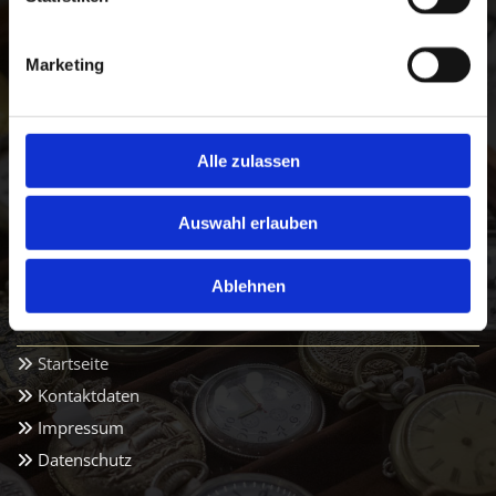
Söruper Trödeltrupp
Schulstraße 23
Marketing
24966 Sörup
Kontakt
Alle zulassen
+49 173 2119990

+49 4635 2942923

Auswahl erlauben
claus.foerster@hotmail.de

Ablehnen
Navigation
Startseite

Kontaktdaten

Impressum

Datenschutz
