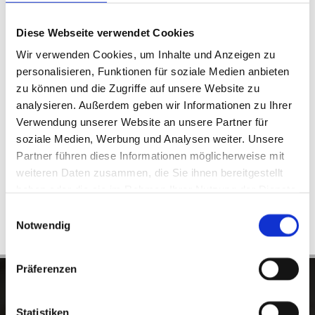
unter
https://ec.europa.eu/consumers/odr/
Diese Webseite verwendet Cookies
Wir verwenden Cookies, um Inhalte und Anzeigen zu
Wir be­tei­ligen uns nicht an einem Streit­bei­le­gungs­ver­fah­ren vor einer
personalisieren, Funktionen für soziale Medien anbieten
Ver­brau­cher­schlich­tungs­stel­le.
zu können und die Zugriffe auf unsere Website zu
analysieren. Außerdem geben wir Informationen zu Ihrer
Verwendung unserer Website an unsere Partner für
soziale Medien, Werbung und Analysen weiter. Unsere
Um­set­zung
Partner führen diese Informationen möglicherweise mit
weiteren Daten zusammen, die Sie ihnen bereitgestellt
Heise Home­pages |
Home­page er­stel­len las­sen
haben oder die sie im Rahmen Ihrer Nutzung der Dienste
Heise Re­gio­Con­cept |
On­line Mar­ke­ting Agen­tur
gesammelt haben.
Einwilligungsauswahl
Notwendig
Präferenzen
Anschrift
Statistiken