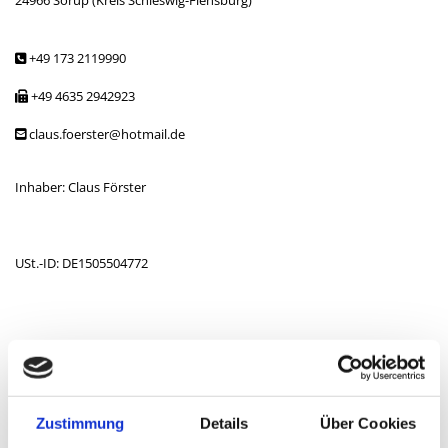
24966 Sörup (Kreis Schleswig-Flensburg)
+49 173 2119990

+49 4635 2942923

claus.foerster@hotmail.de

Inhaber: Claus Förster
USt.-ID: DE1505504772
Recht­li­cher Hin­weis:
Die EU hat ein On­line-Ver­fah­ren zur Bei­le­gung
von Strei­tig­kei­ten zwi­schen Un­ter­neh­mern und Ver­brau­chern ge­schaf­
fen. In­for­ma­tio­nen dazu fin­den Sie
Zustimmung
Details
Über Cookies